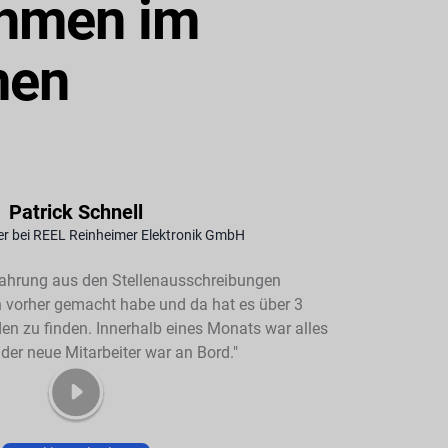
ehmen im
men
Patrick Schnell
r bei REEL Reinheimer Elektronik GmbH
Erfahrung aus den Stellenausschreibungen
 vorher gemacht habe und da hat es über 3
n zu finden. Innerhalb eines Monats war alles
 der neue Mitarbeiter war an Bord."
 akzeptiere unsere
Cookie-Richtlinien