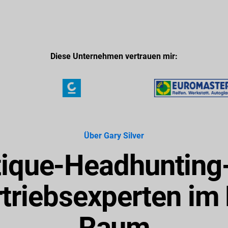
Diese Unternehmen vertrauen mir:
Über Gary Silver
tique-Headhunting
rtriebsexperten i
Raum